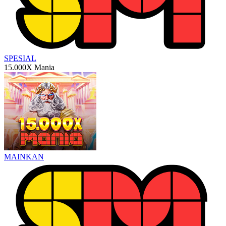
SPESIAL
15.000X Mania
MAINKAN