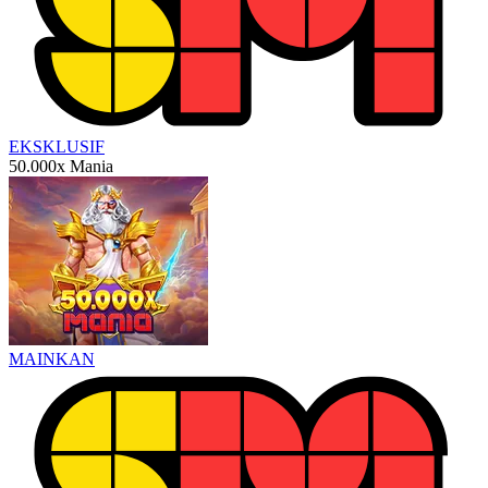
EKSKLUSIF
50.000x Mania
MAINKAN