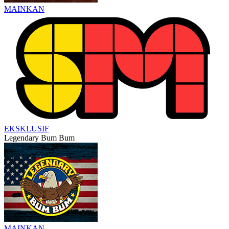
MAINKAN
EKSKLUSIF
Legendary Bum Bum
MAINKAN