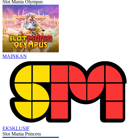
Slot Mania Olympus
MAINKAN
EKSKLUSIF
Slot Mania Princess