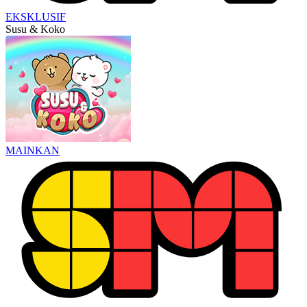
EKSKLUSIF
Susu & Koko
MAINKAN