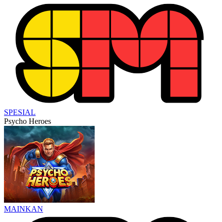
SPESIAL
Psycho Heroes
MAINKAN