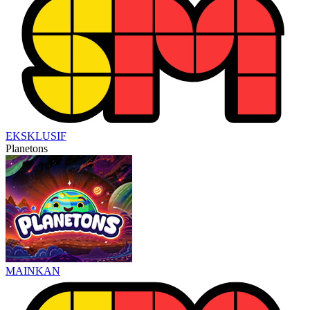
EKSKLUSIF
Planetons
MAINKAN