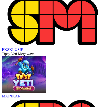
EKSKLUSIF
Tipsy Yeti Megaways
MAINKAN