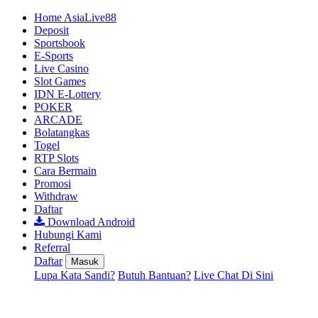
Home AsiaLive88
Deposit
Sportsbook
E-Sports
Live Casino
Slot Games
IDN E-Lottery
POKER
ARCADE
Bolatangkas
Togel
RTP Slots
Cara Bermain
Promosi
Withdraw
Daftar
Download Android
Hubungi Kami
Referral
Daftar
Masuk
Lupa Kata Sandi?
Butuh Bantuan?
Live Chat Di Sini