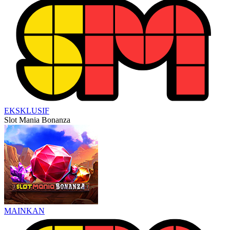
EKSKLUSIF
Slot Mania Bonanza
MAINKAN