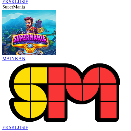
EKSKLUSIF
SuperMania
MAINKAN
EKSKLUSIF