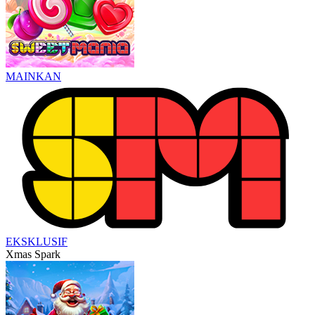
MAINKAN
EKSKLUSIF
Xmas Spark