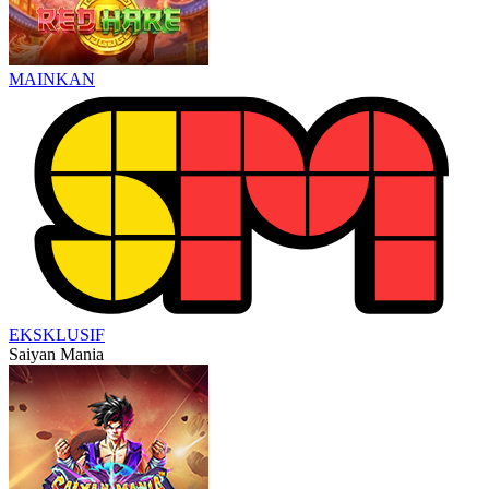
MAINKAN
EKSKLUSIF
Saiyan Mania