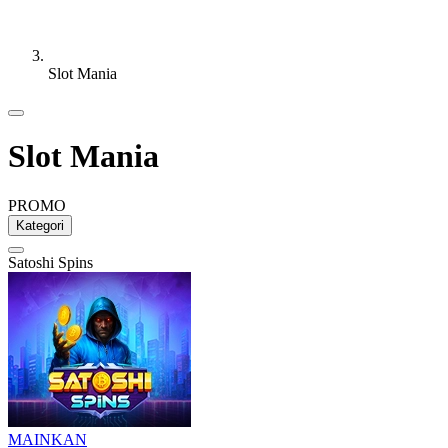
Slot Mania
Slot Mania
PROMO
Kategori
Satoshi Spins
MAINKAN