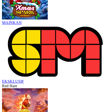
MAINKAN
EKSKLUSIF
Red Hare