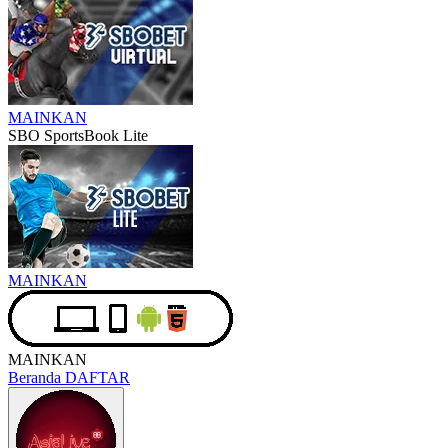
MAINKAN
SBO SportsBook Lite
MAINKAN
MAINKAN
Beranda
DAFTAR