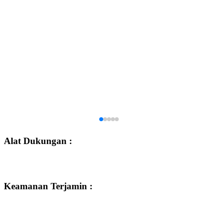
Alat Dukungan :
Keamanan Terjamin :