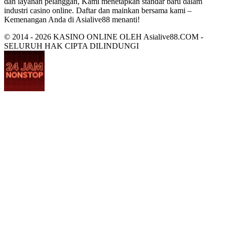
dan layanan pelanggan, Kami menetapkan standar baru dalam
industri casino online. Daftar dan mainkan bersama kami –
Kemenangan Anda di Asialive88 menanti!
© 2014 - 2026 KASINO ONLINE OLEH Asialive88.COM -
SELURUH HAK CIPTA DILINDUNGI