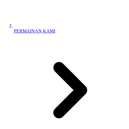
PERMAINAN KAMI