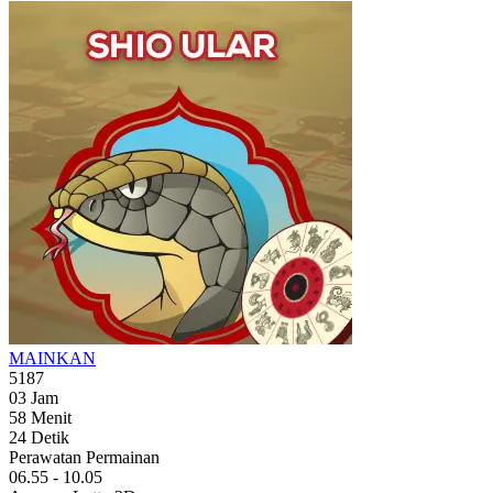
MAINKAN
5187
03
Jam
58
Menit
22
Detik
Perawatan Permainan
06.55 - 10.05