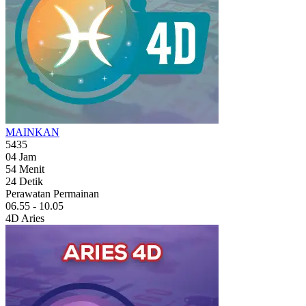
MAINKAN
5435
04
Jam
54
Menit
22
Detik
Perawatan Permainan
06.55 - 10.05
4D Aries