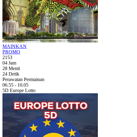
MAINKAN
PROMO
2153
04
Jam
28
Menit
22
Detik
Perawatan Permainan
06.55 - 10.05
5D Europe Lotto