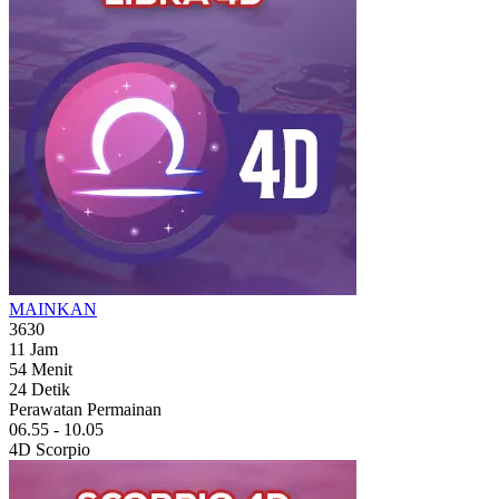
MAINKAN
3630
11
Jam
54
Menit
22
Detik
Perawatan Permainan
06.55 - 10.05
4D Scorpio