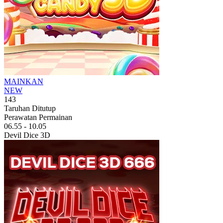
MAINKAN
NEW
143
Taruhan Ditutup
Perawatan Permainan
06.55 - 10.05
Devil Dice 3D