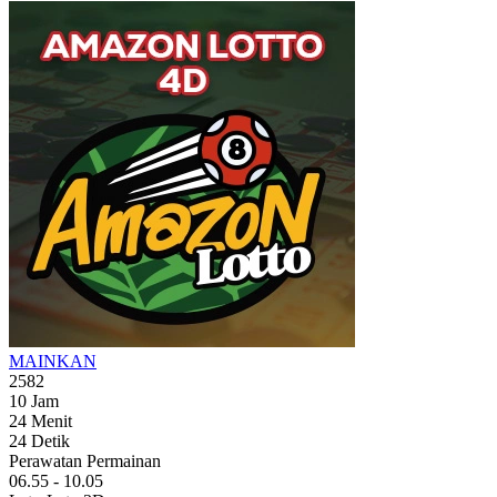
MAINKAN
2582
10
Jam
24
Menit
22
Detik
Perawatan Permainan
06.55 - 10.05