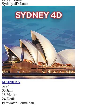
Sydney 4D Lotto
MAINKAN
5224
05
Jam
18
Menit
22
Detik
Perawatan Permainan