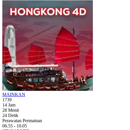
MAINKAN
1739
14
Jam
28
Menit
22
Detik
Perawatan Permainan
06.55 - 10.05