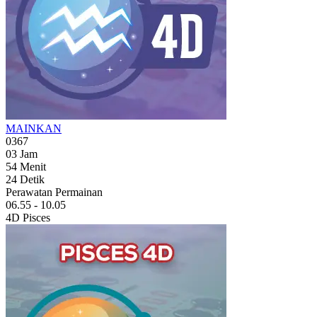
MAINKAN
0367
03
Jam
54
Menit
22
Detik
Perawatan Permainan
06.55 - 10.05
4D Pisces