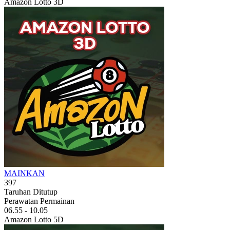
Amazon Lotto 3D
MAINKAN
397
Taruhan Ditutup
Perawatan Permainan
06.55 - 10.05
Amazon Lotto 5D