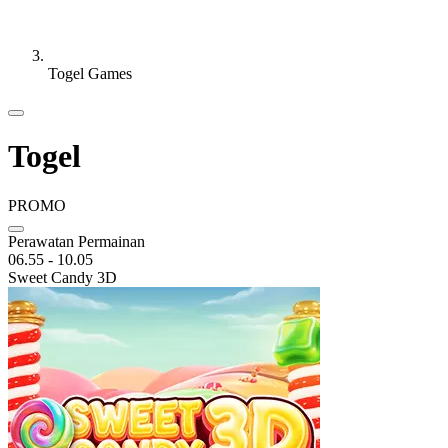
Togel Games
Togel
PROMO
Perawatan Permainan
06.55 - 10.05
Sweet Candy 3D