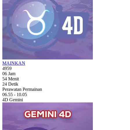
MAINKAN
4959
06
Jam
54
Menit
22
Detik
Perawatan Permainan
06.55 - 10.05
4D Gemini